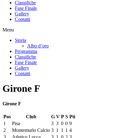
Classifiche
Fase Finale
Gallery
Contatti
Menu
Storia
Albo d’oro
Programma
Classifiche
Fase Finale
Gallery
Contatti
Girone F
Girone F
Pos
Club
G
V
P
S
Pti
1
Pisa
3
3
0
0
9
2
Montemurlo Calcio
3
1
1
1
4
3
Atletico Lucca
3
1
0
2
3