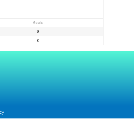
Goals
8
0
icy