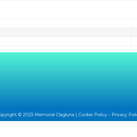
opyright © 2023 Memorial Clagluna |
Cookie Policy
–
Privacy Pol