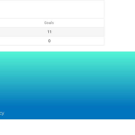
Goals
11
0
icy