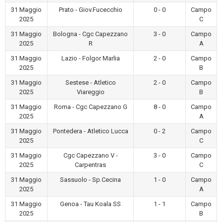
31 Maggio
Prato - Giov.Fucecchio
0 - 0
Campo
2025
C
31 Maggio
Bologna - Cgc Capezzano
3 - 0
Campo
2025
R
A
31 Maggio
Lazio - Folgor Marlia
2 - 0
Campo
2025
B
31 Maggio
Sestese - Atletico
2 - 0
Campo
2025
Viareggio
B
31 Maggio
Roma - Cgc Capezzano G
8 - 0
Campo
2025
A
31 Maggio
Pontedera - Atletico Lucca
0 - 2
Campo
2025
C
31 Maggio
Cgc Capezzano V -
3 - 0
Campo
2025
Carpentras
C
31 Maggio
Sassuolo - Sp.Cecina
1 - 0
Campo
2025
A
31 Maggio
Genoa - Tau Koala SS
1 - 1
Campo
2025
B