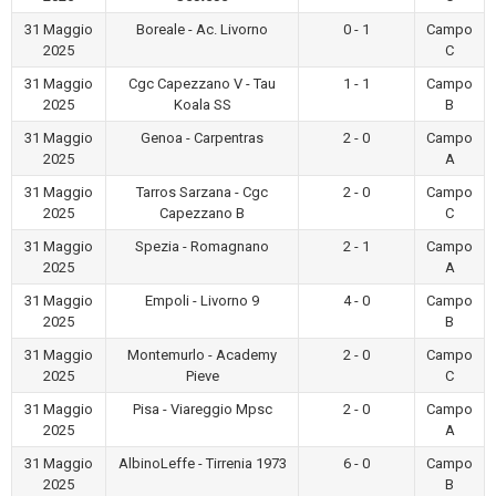
31 Maggio
Boreale - Ac. Livorno
0 - 1
Campo
2025
C
31 Maggio
Cgc Capezzano V - Tau
1 - 1
Campo
2025
Koala SS
B
31 Maggio
Genoa - Carpentras
2 - 0
Campo
2025
A
31 Maggio
Tarros Sarzana - Cgc
2 - 0
Campo
2025
Capezzano B
C
31 Maggio
Spezia - Romagnano
2 - 1
Campo
2025
A
31 Maggio
Empoli - Livorno 9
4 - 0
Campo
2025
B
31 Maggio
Montemurlo - Academy
2 - 0
Campo
2025
Pieve
C
31 Maggio
Pisa - Viareggio Mpsc
2 - 0
Campo
2025
A
31 Maggio
AlbinoLeffe - Tirrenia 1973
6 - 0
Campo
2025
B