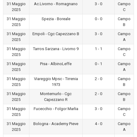
31 Maggio
Ac.Livorno - Romagnano
3 - 0
Campo
2025
C
31 Maggio
Spezia - Boreale
0 - 0
Campo
2025
B
31 Maggio
Empoli - Cgc Capezzano B
3 - 0
Campo
2025
A
31 Maggio
Tarros Sarzana - Livorno 9
1 - 1
Campo
2025
C
31 Maggio
Pisa - AlbinoLeffe
0 - 1
Campo
2025
A
31 Maggio
Viareggio Mpsc - Tirrenia
2 - 0
Campo
2025
1973
B
31 Maggio
Montemurlo - Cgc
2 - 0
Campo
2025
Capezzano R
B
31 Maggio
Fucecchio - Folgor Marlia
3 - 0
Campo
2025
C
31 Maggio
Bologna - Academy Pieve
4 - 0
Campo
2025
A