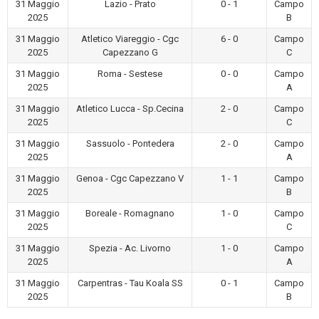
31 Maggio
Lazio - Prato
0 - 1
Campo
2025
B
31 Maggio
Atletico Viareggio - Cgc
6 - 0
Campo
2025
Capezzano G
C
31 Maggio
Roma - Sestese
0 - 0
Campo
2025
A
31 Maggio
Atletico Lucca - Sp.Cecina
2 - 0
Campo
2025
C
31 Maggio
Sassuolo - Pontedera
2 - 0
Campo
2025
A
31 Maggio
Genoa - Cgc Capezzano V
1 - 1
Campo
2025
B
31 Maggio
Boreale - Romagnano
1 - 0
Campo
2025
C
31 Maggio
Spezia - Ac. Livorno
1 - 0
Campo
2025
A
31 Maggio
Carpentras - Tau Koala SS
0 - 1
Campo
2025
B