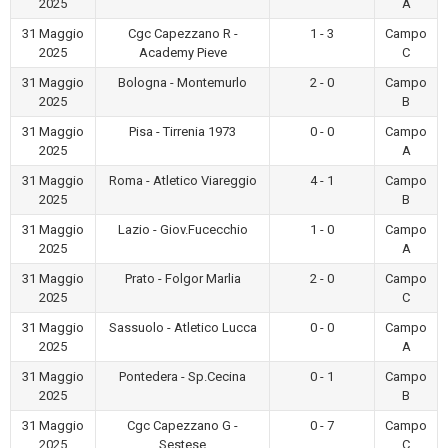
2025
A
31 Maggio
Cgc Capezzano R -
1 - 3
Campo
2025
Academy Pieve
C
31 Maggio
Bologna - Montemurlo
2 - 0
Campo
2025
B
31 Maggio
Pisa - Tirrenia 1973
0 - 0
Campo
2025
A
31 Maggio
Roma - Atletico Viareggio
4 - 1
Campo
2025
B
31 Maggio
Lazio - Giov.Fucecchio
1 - 0
Campo
2025
A
31 Maggio
Prato - Folgor Marlia
2 - 0
Campo
2025
C
31 Maggio
Sassuolo - Atletico Lucca
0 - 0
Campo
2025
A
31 Maggio
Pontedera - Sp.Cecina
0 - 1
Campo
2025
B
31 Maggio
Cgc Capezzano G -
0 - 7
Campo
2025
Sestese
C